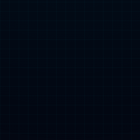
在线留言
立即提交