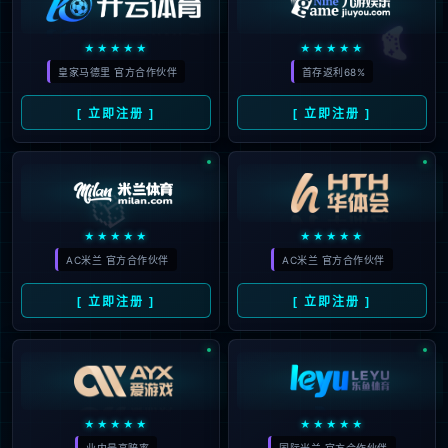
招采信息
郑州MK SPORTS事业投资发展集团有限公司
服务热线
0371-55359001
郑州市管城回族区商鼎路89号新发展科创大厦10层
zzgyjt@163.com