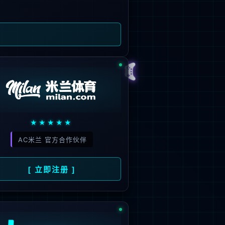
09
2026
/
04
21
橙”剪影
2026
/
01
20
跑出清冰除雪