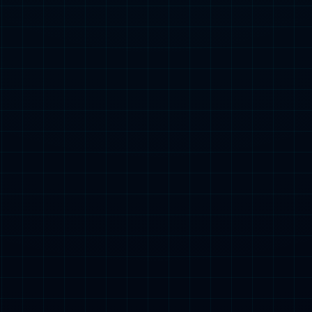
质量发展
【郑州日报】以雪为令保畅通 闻雪而动守一线
【郑州日报】热烈庆祝河南省第二十八届环卫工人节
卫新力量 共创郑州新美好