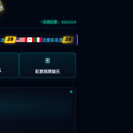
新闻中心
党的建设
多彩MK
招采信息
SPORTS
16
就春日生态画
2026
/
04
好生活“质”变