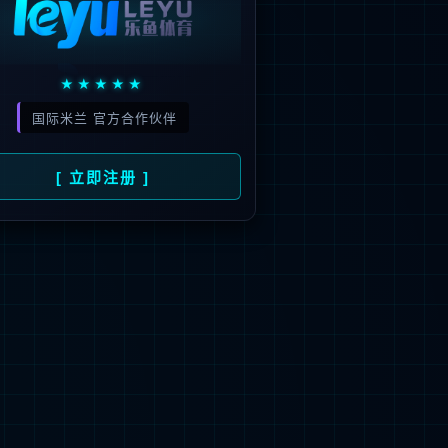
2026
/
01
19
RTS集团迎
2026
/
01
01
S集团彻夜奋