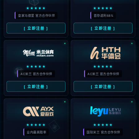
招采信息
党建动态
抓党建，聚合力，促发展
＞